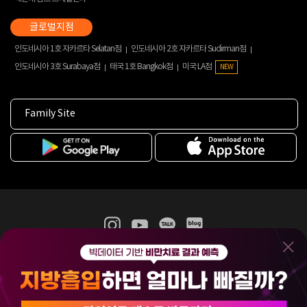
인도네시아 1호 자카르타 Selatan점
인도네시아 2호 자카르타 Sudirman점
인도네시아 3호 Surabaya점
태국 1호 Bangkok점
미국 LA점
NEW
Family Site
365mc 병·의원 이용약관
홈페이지 이용약관
개인정보처리방침
비급여진료수가
증명서발급
인재채용
(주)365mcㅣ서울특별시 서초구 서초대로52길 7, 3~4층(서초동, 제일빌딩)