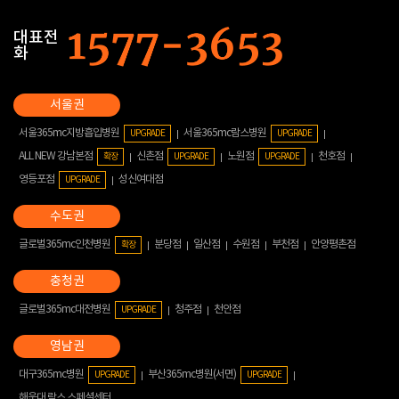
대표전
화
서울365mc지방흡입병원
서울365mc람스병원
UPGRADE
UPGRADE
ALL NEW 강남본점
신촌점
노원점
천호점
확장
UPGRADE
UPGRADE
영등포점
성신여대점
UPGRADE
글로벌365mc인천병원
분당점
일산점
수원점
부천점
안양평촌점
확장
글로벌365mc대전병원
청주점
천안점
UPGRADE
대구365mc병원
부산365mc병원(서면)
UPGRADE
UPGRADE
해운대 람스 스페셜센터