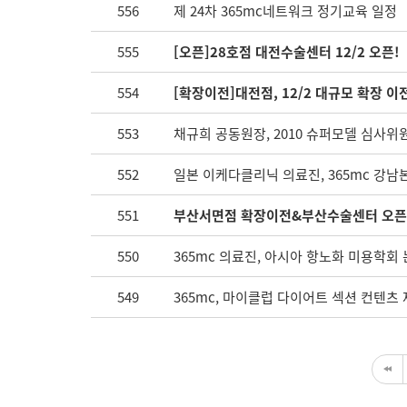
556
제 24차 365mc네트워크 정기교육 일정
555
[오픈]28호점 대전수술센터 12/2 오픈!
554
[확장이전]대전점, 12/2 대규모 확장 이전
553
채규희 공동원장, 2010 슈퍼모델 심사위
552
일본 이케다클리닉 의료진, 365mc 강남
551
부산서면점 확장이전&부산수술센터 오픈
550
365mc 의료진, 아시아 항노화 미용학회
549
365mc, 마이클럽 다이어트 섹션 컨텐츠 