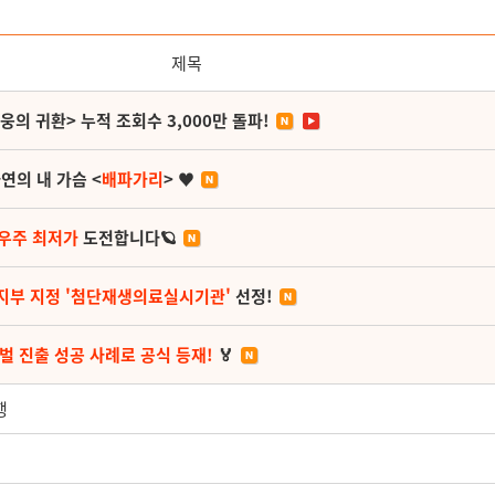
제목
영웅의 귀환> 누적 조회수 3,000만 돌파!
연의 내 가슴 <
배파가리
> ♥
 우주 최저가
도전합니다🪐
지부 지정 '첨단재생의료실시기관'
선정!
벌 진출 성공 사례로 공식 등재!
🏅
행