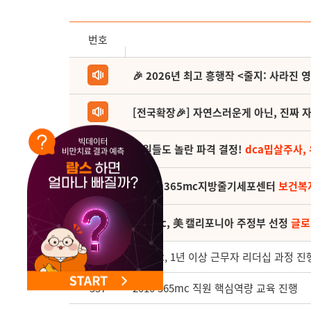
번호
🎉 2026년 최고 흥행작 <줄지: 사라진 
[전국확장🎉] 자연스러운게 아닌, 진짜 자
직원들도 놀란 파격 결정!
dca밉살주사,
(축) 🎉365mc지방줄기세포센터
보건복
365mc, 美 캘리포니아 주정부 선정
글로
558
365mc, 1년 이상 근무자 리더십 과정 진
557
2010 365mc 직원 핵심역량 교육 진행