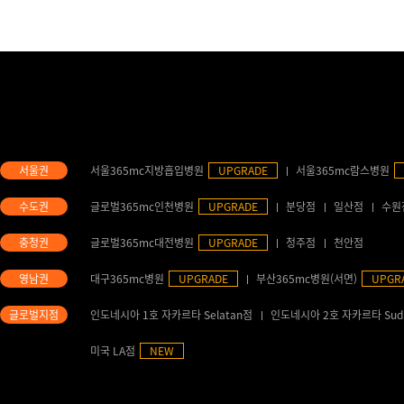
서울365mc지방흡입병원
UPGRADE
서울365mc람스병원
글로벌365mc인천병원
UPGRADE
분당점
일산점
수원
글로벌365mc대전병원
UPGRADE
청주점
천안점
대구365mc병원
UPGRADE
부산365mc병원(서면)
UPGR
인도네시아 1호 자카르타 Selatan점
인도네시아 2호 자카르타 Sud
미국 LA점
NEW