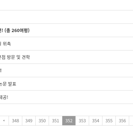
! (총 260여평)
원 위촉
본점 방문 및 견학
!
 논문 발표
제공!
348
349
350
351
352
353
354
355
356