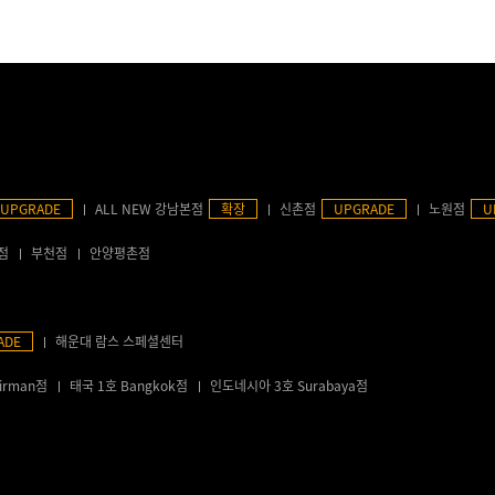
UPGRADE
ALL NEW 강남본점
확장
신촌점
UPGRADE
노원점
U
점
부천점
안양평촌점
ADE
해운대 람스 스페셜센터
irman점
태국 1호 Bangkok점
인도네시아 3호 Surabaya점