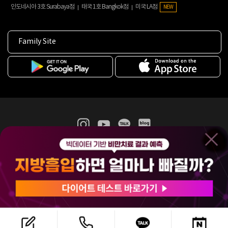
인도네시아 3호 Surabaya점
태국 1호 Bangkok점
미국 LA점
NEW
Family Site
365mc 병·의원 이용약관
홈페이지 이용약관
개인정보처리방침
비급여진료수가
증명서발급
인재채용
(주)365mcㅣ서울특별시 서초구 서초대로52길 7, 3~4층(서초동, 제일빌딩)
120-87-04354ㅣ김남철
COPYRIGHT(C) 2025 365mc. ALL RIGHTS RESERVED.