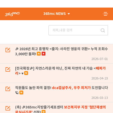
365mc NEWS
🎉 2026년 최고 흥행작 <줄지: 사라진 영웅의 귀환> 누적 조회수
3,000만 돌파!
2026-07-01
[전국확장🎉] 자연스러운게 아닌, 진짜 자연의 내 가슴 <
배파가
리
> ♥
2026-04-23
직원들도 놀란 파격 결정!
dca밉살주사, 우주 최저가
도전합니다
🪐
2026-03-13
(축) 🎉365mc지방줄기세포센터
보건복지부 지정 '첨단재생의
료실시기관'
선정!