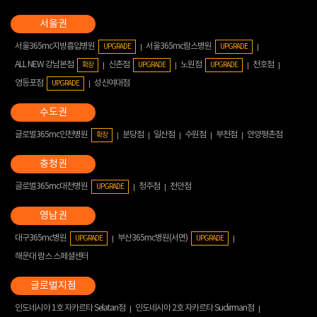
서울365mc지방흡입병원
서울365mc람스병원
UPGRADE
UPGRADE
ALL NEW 강남본점
신촌점
노원점
천호점
확장
UPGRADE
UPGRADE
영등포점
성신여대점
UPGRADE
글로벌365mc인천병원
분당점
일산점
수원점
부천점
안양평촌점
확장
글로벌365mc대전병원
청주점
천안점
UPGRADE
대구365mc병원
부산365mc병원(서면)
UPGRADE
UPGRADE
해운대 람스 스페셜센터
인도네시아 1호 자카르타 Selatan점
인도네시아 2호 자카르타 Sudirman점