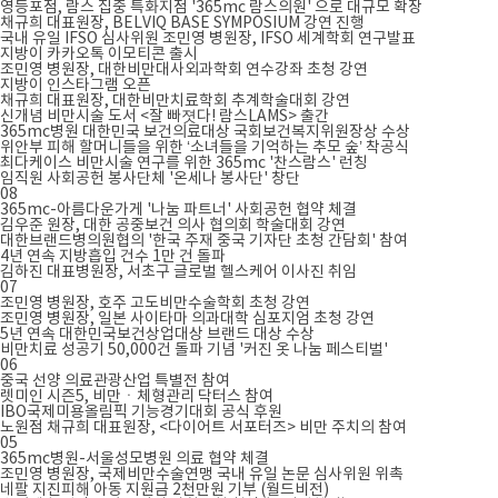
영등포점, 람스 집중 특화지점 '365mc 람스의원' 으로 대규모 확장
채규희 대표원장, BELVIQ BASE SYMPOSIUM 강연 진행
국내 유일 IFSO 심사위원 조민영 병원장, IFSO 세계학회 연구발표
지방이 카카오톡 이모티콘 출시
조민영 병원장, 대한비만대사외과학회 연수강좌 초청 강연
지방이 인스타그램 오픈
채규희 대표원장, 대한비만치료학회 추계학술대회 강연
신개념 비만시술 도서 <잘 빠졋다! 람스LAMS> 출간
365mc병원 대한민국 보건의료대상 국회보건복지위원장상 수상
위안부 피해 할머니들을 위한 ‘소녀들을 기억하는 추모 숲’ 착공식
최다케이스 비만시술 연구를 위한 365mc '찬스람스' 런칭
임직원 사회공헌 봉사단체 '온세나 봉사단' 창단
08
365mc-아름다운가게 '나눔 파트너' 사회공헌 협약 체결
김우준 원장, 대한 공중보건 의사 협의회 학술대회 강연
대한브랜드병의원협의 '한국 주재 중국 기자단 초청 간담회' 참여
4년 연속 지방흡입 건수 1만 건 돌파
김하진 대표병원장, 서초구 글로벌 헬스케어 이사진 취임
07
조민영 병원장, 호주 고도비만수술학회 초청 강연
조민영 병원장, 일본 사이타마 의과대학 심포지엄 초청 강연
5년 연속 대한민국보건상업대상 브랜드 대상 수상
비만치료 성공기 50,000건 돌파 기념 '커진 옷 나눔 페스티벌'
06
중국 선양 의료관광산업 특별전 참여
렛미인 시즌5, 비만ㆍ체형관리 닥터스 참여
IBO국제미용올림픽 기능경기대회 공식 후원
노원점 채규희 대표원장, <다이어트 서포터즈> 비만 주치의 참여
05
365mc병원-서울성모병원 의료 협약 체결
조민영 병원장, 국제비만수술연맹 국내 유일 논문 심사위원 위촉
네팔 지진피해 아동 지원금 2천만원 기부 (월드비전)