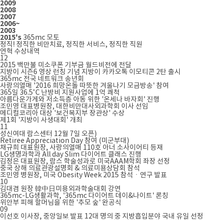
2009
2008
2007
2006~
2003
2015's
365mc 모토
정직! 정직한 비만치료, 정직한 서비스, 정직한 직원
연혁
수상내역
12
2015 백만불 미소쿠폰 기부금 월드비전에 전달
지방이 시즌6 영상 런칭 기념 지방이 카카오톡 이모티콘 2탄 출시
365mc 전국 네트워크 송년회
사랑의열매 '2016 희망온돌 따뜻한 겨울나기 모금방송' 참여
365일 36.5˚C 난방비 지원사업에 1억 쾌척
아름다운가게와 저소득층 아동 위한 '온세나 바자회' 진행
조민영 대표병원장, 대한비만대사외과학회 이사 선임
메디컬코리아 대상 '보건복지부 장관상' 수상
제1회 '지방이 사생대회' 개최
11
성신여대 람스센터 12월 7일 오픈)
Retiree Appreciation Day 참여 (미군부대)
채규희 대표원장, 사랑의열매 110호 아너 소사이어티 등재
LG생명과학과 All day Slim 다이어트 클래스 진행
김정은 대표원장, 람스 학술성과로 미국AAAM학회 좌장 선정
중국 상해 의료관광설명회 & 의료미용상담회 참석
조민영 병원장, 미국 Obesity Week 2015 참석ㆍ연구 발표
10
김대겸 원장 韓中日미용외과학술대회 강연
365mc-LG생활과학, '365mc 다이어트 데이&나이트' 론칭
위안부 피해 할머님을 위한 '추모 숲' 완공식
09
이선호 이사장, 중앙일보 발표 12대 명의 중 지방흡입분야 국내 유일 선정