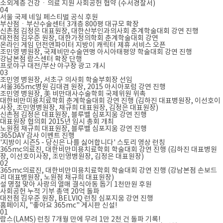
소외계층 건강ㆍ의료 지원 사회공헌 협약 (수서경찰서)
04
서울 국제 네일 페스티벌 공식 후원
부산점ㆍ부산수술센터 3개층 800평 대규모 확장
신촌점 김정은 대표원장, 대한산부인과의사회 춘계학술대회 강연 진행
대전점 김우준 원장, 대한가정의학회 춘계학술대회 강연
온라인 게임 던전앤파이터 지방이 캐릭터 제휴 서비스 오픈
조민영 병원장, 국제비만수술연맹 아시아태평양 학술대회 강연 진행
강남본점 람스센터 확장 단행
프로야구 대전/부산 야구장 광고 개시
03
조민영 병원장, 서초구 의사회 학술부회장 선임
서울365mc병원 김대겸 원장, 2015 아시아포럼 강연 진행
조민영 병원장, 美 비만대사수술학회 국제위원 위촉
대한비만미용치료학회 춘계학술대회 강연 진행 (김하진 대표병원장, 이선호이
사장, 조민영병원장, 채규희 대표원장, 김정은 대표원장)
신촌점 김정은 대표원장, 블루벨 심포지움 강연 진행
대표원장 협의회 2015년 임시 총회 개최
노원점 채규희 대표원장, 블루벨 심포지움 강연 진행
365DAY 감사 이벤트 진행
'지방이 시즌5 - 당신은 나를 싫어합니다' 스토리 영상 런칭
365mc의료진, 대한비만미용치료학회 학술대회 강연 진행 (김하진 대표병원
장, 이선호이사장, 조민영병원장, 김정은 대표원장)
02
365mc의료진, 대한비만미용치료학회 학술대회 강연 진행 (강남본점 손보드
리 대표병원장, 노원점 채규희 대표원장)
설 명절 맞아 사랑의 열매 결식아동 돕기 1천만원 후원
사회공헌 누적 기부 총액 20억 돌파
대전점 김우준 원장, BELVIQ 런칭 심포지움 강연 진행
홈페이지, "좋아요 365mc" 게시판 신설!
01
람스(LAMS) 런칭 7개월 만에 무려 1만 2천 건 돌파 기록!