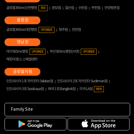
글로벌365mc인천병원
분당점
일산점
수원점
부천점
안양평촌점
확장
글로벌365mc대전병원
청주점
천안점
UPGRADE
대구365mc병원
부산365mc병원(서면)
UPGRADE
UPGRADE
해운대 람스 스페셜센터
인도네시아 1호 자카르타 Selatan점
인도네시아 2호 자카르타 Sudirman점
인도네시아 3호 Surabaya점
태국 1호 Bangkok점
미국 LA점
NEW
Family Site