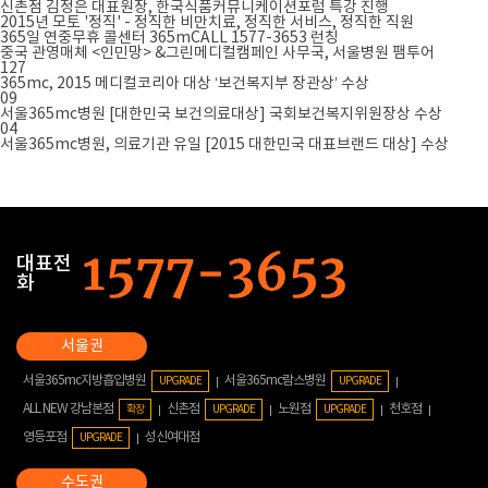
신촌점 김정은 대표원장, 한국식품커뮤니케이션포럼 특강 진행
2015년 모토 '정직' - 정직한 비만치료, 정직한 서비스, 정직한 직원
365일 연중무휴 콜센터 365mCALL 1577-3653 런칭
중국 관영매체 <인민망> &그린메디컬캠페인 사무국, 서울병원 팸투어
127
365mc, 2015 메디컬코리아 대상 ‘보건복지부 장관상’ 수상
09
서울365mc병원 [대한민국 보건의료대상] 국회보건복지위원장상 수상
04
서울365mc병원, 의료기관 유일 [2015 대한민국 대표브랜드 대상] 수상
대표전
화
서울365mc지방흡입병원
서울365mc람스병원
UPGRADE
UPGRADE
ALL NEW 강남본점
신촌점
노원점
천호점
확장
UPGRADE
UPGRADE
영등포점
성신여대점
UPGRADE