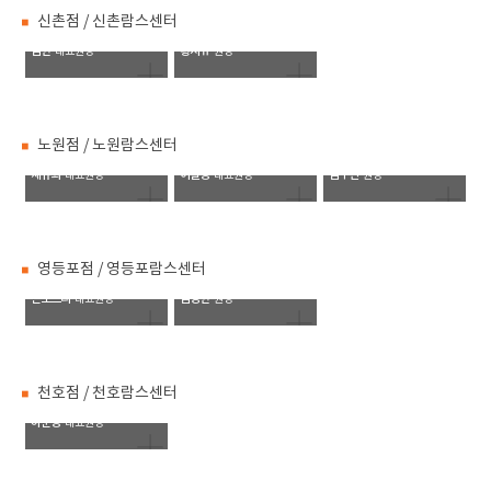
신촌점 / 신촌람스센터
김한
황지유
대표원장
원장
노원점 / 노원람스센터
채규희
이길형
김수연
대표원장
대표원장
원장
영등포점 / 영등포람스센터
손보드리
김경한
대표원장
원장
천호점 / 천호람스센터
하준형
대표원장