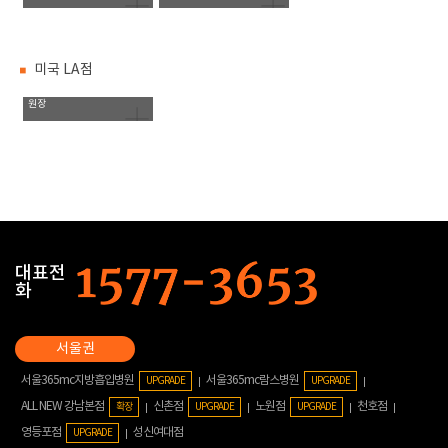
미국 LA점
Angie Trias Sanchez
대표
원장
대표전
화
서울365mc지방흡입병원
서울365mc람스병원
UPGRADE
UPGRADE
ALL NEW 강남본점
신촌점
노원점
천호점
확장
UPGRADE
UPGRADE
영등포점
성신여대점
UPGRADE