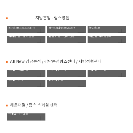
지방흡입 · 람스병원
서재원
김호승
전종한
대표병원장
원장
원장
복부, 팔, 허벅지, 종아리, 여유증
복부, 팔, 허벅지, 얼굴,고도비만
복부, 팔, 얼굴
박혜정
김정우
이은영
람스센터 원장
람스센터 원장
식이영양사
All New 강남본점 / 강남본점람스센터 / 지방성형센터
김정은
이근직
박은영
대표원장
센터장
센터장
이정원
양인정
원장
원장
해운대점 / 람스 스페셜 센터
서성훈
대표원장