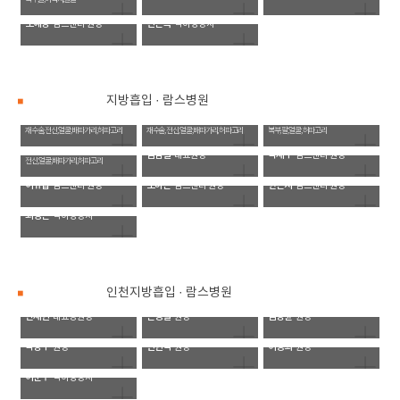
오예랑
전은복
람스센터 원장
식이영양사
지방흡입 · 람스병원
박윤찬
송병철
김현주
대표병원장
병원장
원장
재수술, 전신, 얼굴, 배파가리, 허파고리
재수술, 전신, 얼굴, 배파가리, 허파고리
복부, 팔, 얼굴, 허파고리
홍성훈
원장
김남철
박재우
대표원장
람스센터 원장
전신, 얼굴, 배파가리, 허파고리
이유섭
오하은
한은지
람스센터 원장
람스센터 원장
람스센터 원장
최영은
식이영양사
인천지방흡입 · 람스병원
안재현
손성일
김상윤
대표병원장
원장
원장
박상우
변현석
이승희
원장
원장
원장
이준주
식이영양사