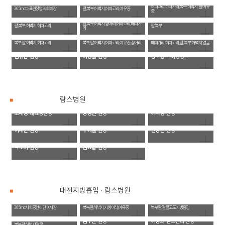
이성훈
부병원장
김하진
임준용
대표병원장
병원장
허파고리, 배파가리, 복부, 허벅지, 팔, 여유
365mc대표원장협의회 회장
팔, 복부, 허벅지, 허파고리, 여유증
증
최형윤
원장
임현제
이수연
부병원장
원장
팔, 복부, 허벅지, 종아리, 허파고리, 배파가
팔, 복부, 허벅지, 허파고리
팔, 복부
리
정원주
정진묵
서성익
원장
원장
원장
복부, 팔, 허벅지, 허파고리
복부, 팔, 허벅지, 허파고리, 여유증, 종아리
배파가리, 허파고리, 팔, 복부, 허벅지, 얼굴
김규삼
이송률
장소정
원장
원장
식이영양사
람스병원
소재용
강정민
이자영
대표병원장
원장
원장
이재준
구예슬
안상은
원장
원장
원장
박소미
김요섭
원장
원장
대전지방흡입 · 람스병원
이선호
김대겸
손지혁
대표병원장
병원장
원장
365mc사회공헌재단 이사장
복부,팔,허벅지,지방이식,여유증
복부,팔,얼굴,고도지방흡입
김성민
원장
김우준
이창희
원장
람스센터 원장
복부,팔,허벅지,얼굴