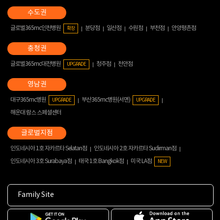
글로벌365mc인천병원
분당점
일산점
수원점
부천점
안양평촌점
확장
글로벌365mc대전병원
청주점
천안점
UPGRADE
대구365mc병원
부산365mc병원(서면)
UPGRADE
UPGRADE
해운대 람스 스페셜센터
인도네시아 1호 자카르타 Selatan점
인도네시아 2호 자카르타 Sudirman점
인도네시아 3호 Surabaya점
태국 1호 Bangkok점
미국 LA점
NEW
Family Site