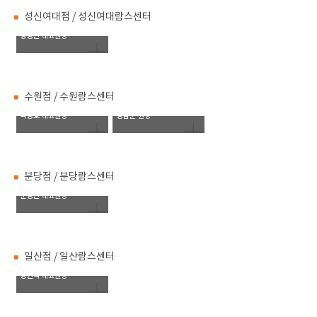
성신여대점 / 성신여대람스센터
강성진
대표원장
수원점 / 수원람스센터
박종호
정남훈
대표원장
원장
분당점 / 분당람스센터
문경민
대표원장
일산점 / 일산람스센터
양현석
대표원장