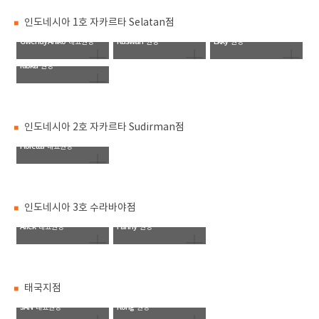
인도네시아 1호 자카르타 Selatan점
Gwendy Aniko
Kuswan
Ekky
대표원장
원장
원장
Ribka
원장
인도네시아 2호 자카르타 Sudirman점
Floretta
대표원장
인도네시아 3호 수라바야점
Ariek
Fanny
대표원장
원장
태국지점
JAN
Kong
대표원장
원장