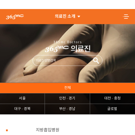
의료진 소개
365mc Doctors
의료진
전체
서울
인천 · 경기
대전 · 충청
대구 · 경북
부산 · 경남
글로벌
지방흡입병원