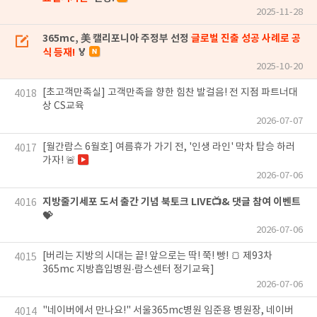
2025-11-28
365mc, 美 캘리포니아 주정부 선정
글로벌 진출 성공 사례로 공
식 등재!
🏅
2025-10-20
[초고객만족실] 고객만족을 향한 힘찬 발걸음! 전 지점 파트너대
4018
상 CS교육
2026-07-07
[월간람스 6월호] 여름휴가 가기 전, '인생 라인' 막차 탑승 하러
4017
가자! 🚨
2026-07-06
지방줄기세포 도서 출간 기념 북토크 LIVE📺& 댓글 참여 이벤트
4016
💝
2026-07-06
[버리는 지방의 시대는 끝! 앞으로는 딱! 쭉! 빵! 🍞 제93차
4015
365mc 지방흡입병원∙람스센터 정기교육]
2026-07-06
"네이버에서 만나요!" 서울365mc병원 임준용 병원장, 네이버
4014