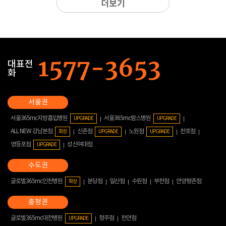
더보기
대표전
화
서울365mc지방흡입병원
서울365mc람스병원
UPGRADE
UPGRADE
ALL NEW 강남본점
신촌점
노원점
천호점
확장
UPGRADE
UPGRADE
영등포점
성신여대점
UPGRADE
글로벌365mc인천병원
분당점
일산점
수원점
부천점
안양평촌점
확장
글로벌365mc대전병원
청주점
천안점
UPGRADE