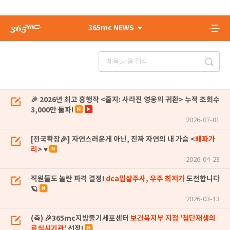
365mc NEWS
🎉 2026년 최고 흥행작 <줄지: 사라진 영웅의 귀환> 누적 조회수
3,000만 돌파!
2026-07-01
[전국확장🎉] 자연스러운게 아닌, 진짜 자연의 내 가슴 <
배파가
리
> ♥
2026-04-23
직원들도 놀란 파격 결정!
dca밉살주사, 우주 최저가
도전합니다
🪐
2026-03-13
(축) 🎉365mc지방줄기세포센터
보건복지부 지정 '첨단재생의
료실시기관'
선정!