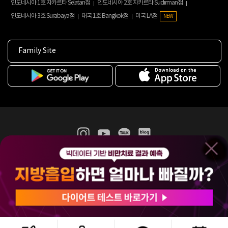
인도네시아 1호 자카르타 Selatan점
인도네시아 2호 자카르타 Sudirman점
인도네시아 3호 Surabaya점
태국 1호 Bangkok점
미국 LA점
NEW
Family Site
365mc 병·의원 이용약관
홈페이지 이용약관
개인정보처리방침
비급여진료수가
증명서발급
인재채용
(주)365mcㅣ서울특별시 서초구 서초대로52길 7, 3~4층(서초동, 제일빌딩)
120-87-04354ㅣ김남철
COPYRIGHT(C) 2025 365mc. ALL RIGHTS RESERVED.