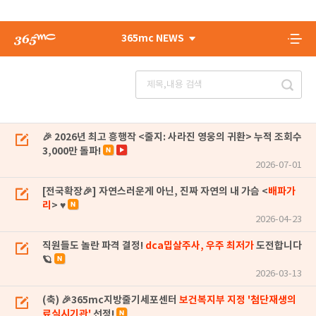
365mc NEWS
🎉 2026년 최고 흥행작 <줄지: 사라진 영웅의 귀환> 누적 조회수
3,000만 돌파!
2026-07-01
[전국확장🎉] 자연스러운게 아닌, 진짜 자연의 내 가슴 <
배파가
리
> ♥
2026-04-23
직원들도 놀란 파격 결정!
dca밉살주사, 우주 최저가
도전합니다
🪐
2026-03-13
(축) 🎉365mc지방줄기세포센터
보건복지부 지정 '첨단재생의
료실시기관'
선정!