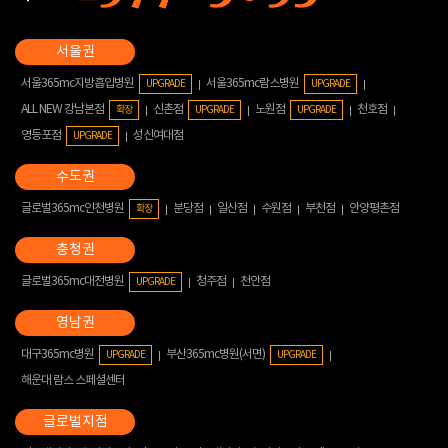
서울365mc지방흡입병원
서울365mc람스병원
UPGRADE
UPGRADE
ALL NEW 강남본점
신촌점
노원점
천호점
확장
UPGRADE
UPGRADE
영등포점
성신여대점
UPGRADE
글로벌365mc인천병원
분당점
일산점
수원점
부천점
안양평촌점
확장
글로벌365mc대전병원
청주점
천안점
UPGRADE
대구365mc병원
부산365mc병원(서면)
UPGRADE
UPGRADE
해운대 람스 스페셜센터