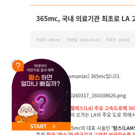
NEW 교대 지방줄기세포센터 오픈
365mc, 국내 의료기관 최초로 LA
작성자 : 365mc
작성일 : 2026-03-24
조회수 : 16033
안녕하세요.
지방 하나만(Lipomaniac) 365mc입니다.
최근
미국 로스앤젤레스(LA) 주요 고속도로에 36
하루 수많은 차량이 오가는 LA의 주요 도로 위에서
해당 빌보드는 365mc의 대표 시술인
‘람스(LAMS
특히
한글 ‘람스’와 태극기가 그려진 선글라스를 