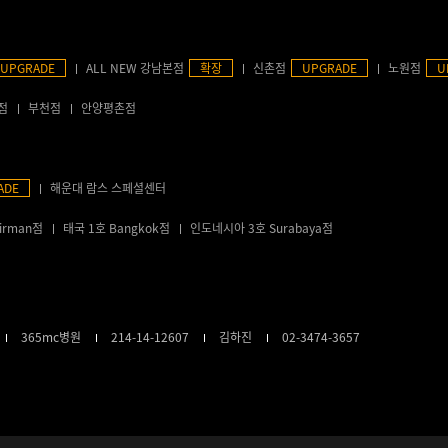
UPGRADE
ALL NEW 강남본점
확장
신촌점
UPGRADE
노원점
U
점
부천점
안양평촌점
ADE
해운대 람스 스페셜센터
irman점
태국 1호 Bangkok점
인도네시아 3호 Surabaya점
365mc병원
214-14-12607
김하진
02-3474-3657