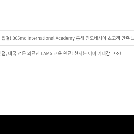
집결! 365mc International Academy 통해 인도네시아 초고객 만족
켓점, 태국 전문 의료진 LAMS 교육 완료! 현지는 이미 기대감 고조!