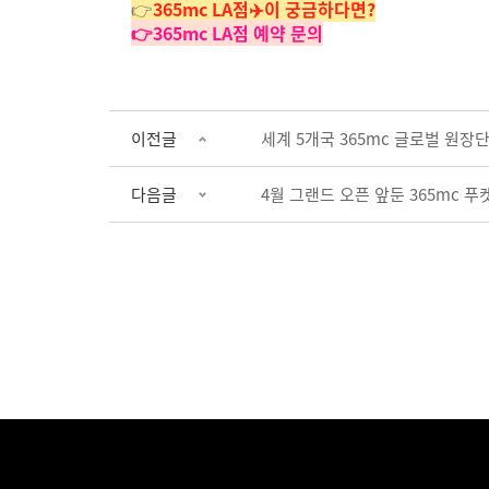
👉
3
65mc LA점✈️이 궁금하다면?
👉365mc LA점 예약 문의
이전글
세계 5개국 365mc 글로벌 원장단 
다음글
4월 그랜드 오픈 앞둔 365mc 푸