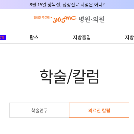
8월 15일 광복절, 정상진료 지점은 어디?
람스
지방흡입
지방
학술/칼럼
학술연구
의료진 칼럼