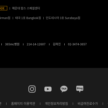
ADE
해운대 람스 스페셜센터
irman점
태국 1호 Bangkok점
인도네시아 3호 Surabaya점
365mc병원
214-14-12607
김하진
02-3474-3657
관
홈페이지 이용약관
개인정보처리방침
비급여진료수가