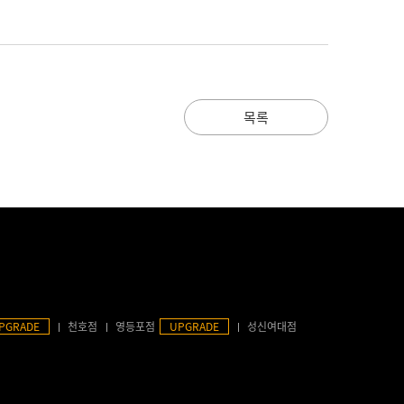
목록
PGRADE
천호점
영등포점
UPGRADE
성신여대점