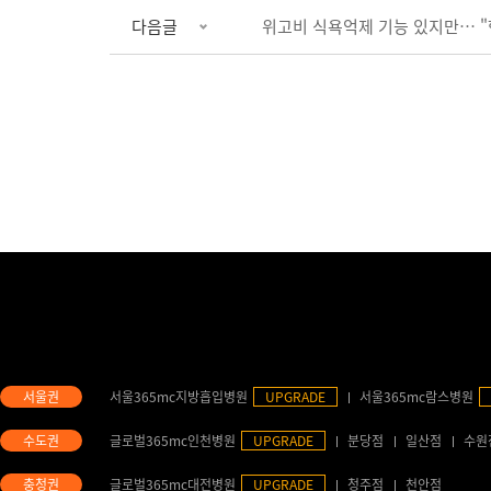
다음글
위고비 식욕억제 기능 있지만… 
서울365mc지방흡입병원
UPGRADE
서울365mc람스병원
글로벌365mc인천병원
UPGRADE
분당점
일산점
수원
글로벌365mc대전병원
UPGRADE
청주점
천안점