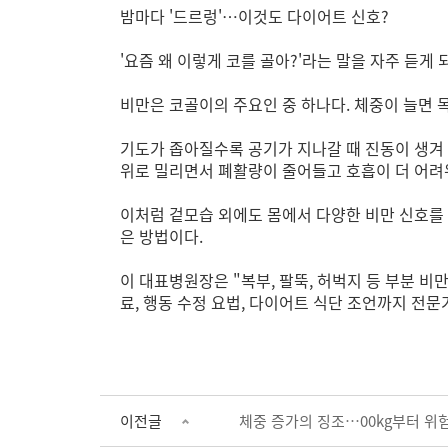
밤마다 '드르렁'…이것도 다이어트 신호?
'요즘 왜 이렇게 코를 골아?'라는 말을 자주 듣게 
비만은 코골이의 주요인 중 하나다. 체중이 늘면 
기도가 좁아질수록 공기가 지나갈 때 진동이 생겨 
위로 밀리면서 폐활량이 줄어들고 호흡이 더 어려
이처럼 겉모습 외에도 몸에서 다양한 비만 신호를
은 방법이다.
이 대표병원장은 "복부, 팔뚝, 허벅지 등 부분 
료, 행동 수정 요법, 다이어트 식단 조언까지 전문
이전글
체중 증가의 징조…00kg부터 위험