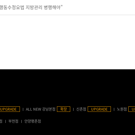
"행동수정요법 지방관리 병행해야"
UPGRADE
ALL NEW 강남본점
확장
신촌점
UPGRADE
노원점
U
점
부천점
안양평촌점