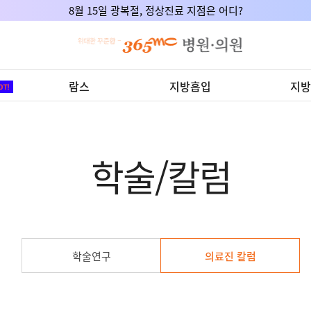
8월 15일 광복절, 정상진료 지점은 어디?
람스
지방흡입
지방
학술/칼럼
학술연구
의료진 칼럼