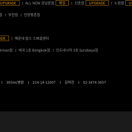
UPGRADE
ALL NEW 강남본점
확장
신촌점
UPGRADE
노원점
U
점
부천점
안양평촌점
ADE
해운대 람스 스페셜센터
irman점
태국 1호 Bangkok점
인도네시아 3호 Surabaya점
365mc병원
214-14-12607
김하진
02-3474-3657