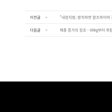
이전글
"내장지방, 방치하면 알츠하이머 
다음글
체중 증가의 징조…00kg부터 위험