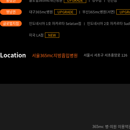
글로벌365mc대전병원
UPGRADE
청주점
천안점
대구365mc병원
UPGRADE
부산365mc병원(서면)
UPGR
인도네시아 1호 자카르타 Selatan점
인도네시아 2호 자카르타 Sud
미국 LA점
NEW
서울365mc지방흡입병원
서울시 서초구 서초중앙로 126
365mc 병·의원 이용약