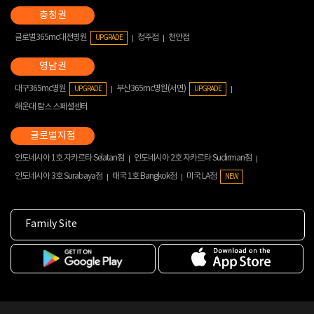
글로벌365mc대전병원
청주점
천안점
UPGRADE
대구365mc병원
부산365mc병원(서면)
UPGRADE
UPGRADE
해운대 람스 스페셜센터
인도네시아 1호 자카르타 Selatan점
인도네시아 2호 자카르타 Sudirman점
인도네시아 3호 Surabaya점
태국 1호 Bangkok점
미국 LA점
NEW
Family Site