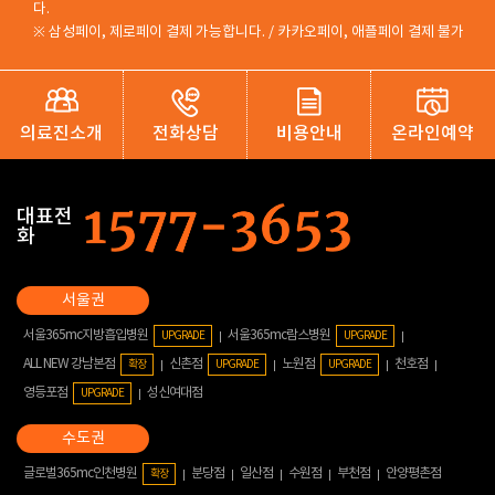
다.
※ 삼성페이, 제로페이 결제 가능합니다. / 카카오페이, 애플페이 결제 불가
의료진소개
전화상담
비용안내
온라인예약
대표전
화
서울365mc지방흡입병원
서울365mc람스병원
UPGRADE
UPGRADE
ALL NEW 강남본점
신촌점
노원점
천호점
확장
UPGRADE
UPGRADE
영등포점
성신여대점
UPGRADE
글로벌365mc인천병원
분당점
일산점
수원점
부천점
안양평촌점
확장